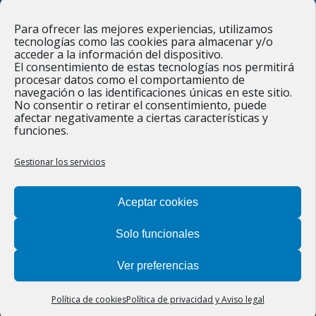
new
new
He leído y acepto la
Política de privacidad
Para ofrecer las mejores experiencias, utilizamos
window
window
tecnologías como las cookies para almacenar y/o
acceder a la información del dispositivo.
El consentimiento de estas tecnologías nos permitirá
procesar datos como el comportamiento de
navegación o las identificaciones únicas en este sitio.
Responsable » Ayuntamiento de Figueruelas / Finalidad » enviarte
No consentir o retirar el consentimiento, puede
nuestras publicaciones y noticias. / Legitimación » tu
afectar negativamente a ciertas características y
consentimiento. / Destinatarios » solo se realizan cesiones si
funciones.
existe una obligación legal. / Derechos » podrás ejercer tus
derechos de acceso, rectificación, limitación y suprimir los datos
como se indica en la
Política de privacidad
.
Gestionar los servicios
Aceptar cookies
Solo funcionales
Ver preferencias
©2022 Ayuntamiento de Figueruelas |
Política de privacidad y
aviso legal
|
Protección de datos
|
Política de cookies
|
Política de cookies
Política de privacidad y Aviso legal
Diseñado por
Estudio Digital MCClic
.