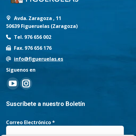
Avda. Zaragoza , 11
50639 Figueruelas (Zaragoza)
Tel. 976 656 002
Fax. 976 656 176
info@figueruelas.es
Síguenos en
Encuéntranos en:
YouTube
Instagram
page
page
Suscríbete a nuestro Boletín
opens
opens
Correo Electrónico
*
in
in