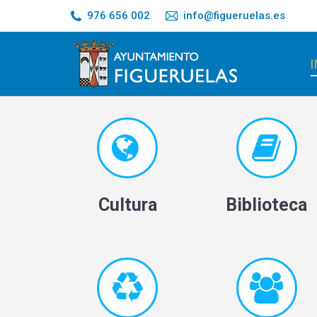
976 656 002
info@figueruelas.es
I
Cultura
Biblioteca