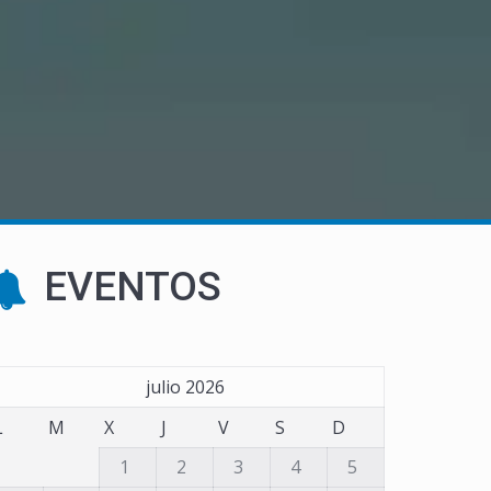
EVENTOS
julio 2026
L
M
X
J
V
S
D
1
2
3
4
5