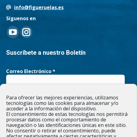
info@figueruelas.es
Síguenos en
Encuéntranos en:
YouTube
Instagram
page
page
Suscríbete a nuestro Boletín
opens
opens
Correo Electrónico
*
in
in
new
new
He leído y acepto la
Política de privacidad
Para ofrecer las mejores experiencias, utilizamos
window
window
tecnologías como las cookies para almacenar y/o
acceder a la información del dispositivo.
El consentimiento de estas tecnologías nos permitirá
procesar datos como el comportamiento de
navegación o las identificaciones únicas en este sitio.
Responsable » Ayuntamiento de Figueruelas / Finalidad » enviarte
No consentir o retirar el consentimiento, puede
nuestras publicaciones y noticias. / Legitimación » tu
afectar negativamente a ciertas características y