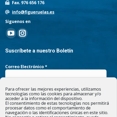
Fax. 976 656 176
info@figueruelas.es
Síguenos en
Encuéntranos en:
YouTube
Instagram
page
page
Suscríbete a nuestro Boletín
opens
opens
Correo Electrónico
*
in
in
new
new
He leído y acepto la
Política de privacidad
Para ofrecer las mejores experiencias, utilizamos
window
window
tecnologías como las cookies para almacenar y/o
acceder a la información del dispositivo.
El consentimiento de estas tecnologías nos permitirá
procesar datos como el comportamiento de
navegación o las identificaciones únicas en este sitio.
Responsable » Ayuntamiento de Figueruelas / Finalidad » enviarte