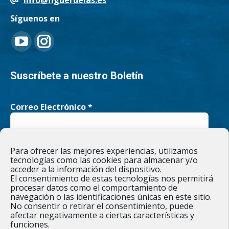
Síguenos en
Encuéntranos en:
YouTube
Instagram
page
page
Suscríbete a nuestro Boletín
opens
opens
Correo Electrónico
*
in
in
new
new
He leído y acepto la
Política de privacidad
Para ofrecer las mejores experiencias, utilizamos
window
window
tecnologías como las cookies para almacenar y/o
acceder a la información del dispositivo.
El consentimiento de estas tecnologías nos permitirá
procesar datos como el comportamiento de
navegación o las identificaciones únicas en este sitio.
Responsable » Ayuntamiento de Figueruelas / Finalidad » enviarte
No consentir o retirar el consentimiento, puede
nuestras publicaciones y noticias. / Legitimación » tu
afectar negativamente a ciertas características y
consentimiento. / Destinatarios » solo se realizan cesiones si
funciones.
existe una obligación legal. / Derechos » podrás ejercer tus