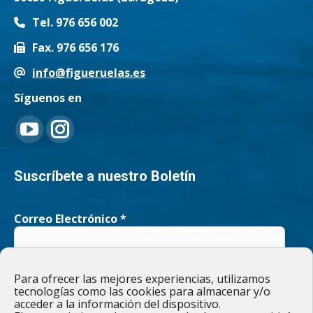
Tel. 976 656 002
Fax. 976 656 176
info@figueruelas.es
Síguenos en
Encuéntranos en:
YouTube
Instagram
page
page
Suscríbete a nuestro Boletín
opens
opens
Correo Electrónico
*
in
in
new
new
He leído y acepto la
Política de privacidad
Para ofrecer las mejores experiencias, utilizamos
window
window
tecnologías como las cookies para almacenar y/o
acceder a la información del dispositivo.