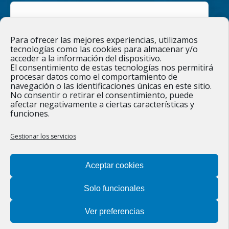
in
in
new
new
He leído y acepto la
Política de privacidad
Para ofrecer las mejores experiencias, utilizamos
window
window
tecnologías como las cookies para almacenar y/o
acceder a la información del dispositivo.
El consentimiento de estas tecnologías nos permitirá
procesar datos como el comportamiento de
navegación o las identificaciones únicas en este sitio.
Responsable » Ayuntamiento de Figueruelas / Finalidad » enviarte
No consentir o retirar el consentimiento, puede
nuestras publicaciones y noticias. / Legitimación » tu
afectar negativamente a ciertas características y
consentimiento. / Destinatarios » solo se realizan cesiones si
funciones.
existe una obligación legal. / Derechos » podrás ejercer tus
derechos de acceso, rectificación, limitación y suprimir los datos
como se indica en la
Política de privacidad
.
Gestionar los servicios
Aceptar cookies
Solo funcionales
Ver preferencias
©2022 Ayuntamiento de Figueruelas |
Política de privacidad y
aviso legal
|
Protección de datos
|
Política de cookies
|