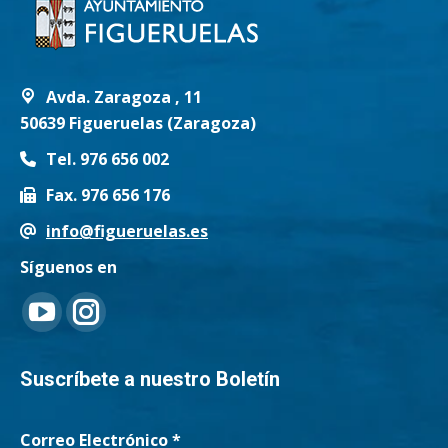
Avda. Zaragoza , 11
50639 Figueruelas (Zaragoza)
Tel. 976 656 002
Fax. 976 656 176
info@figueruelas.es
Síguenos en
Encuéntranos en:
YouTube
Instagram
page
page
Suscríbete a nuestro Boletín
opens
opens
Correo Electrónico
*