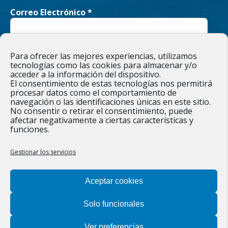
Correo Electrónico
*
in
in
new
new
He leído y acepto la
Política de privacidad
Para ofrecer las mejores experiencias, utilizamos
window
window
tecnologías como las cookies para almacenar y/o
acceder a la información del dispositivo.
El consentimiento de estas tecnologías nos permitirá
procesar datos como el comportamiento de
navegación o las identificaciones únicas en este sitio.
Responsable » Ayuntamiento de Figueruelas / Finalidad » enviarte
No consentir o retirar el consentimiento, puede
nuestras publicaciones y noticias. / Legitimación » tu
afectar negativamente a ciertas características y
consentimiento. / Destinatarios » solo se realizan cesiones si
funciones.
existe una obligación legal. / Derechos » podrás ejercer tus
derechos de acceso, rectificación, limitación y suprimir los datos
como se indica en la
Política de privacidad
.
Gestionar los servicios
Aceptar cookies
Solo funcionales
Ver preferencias