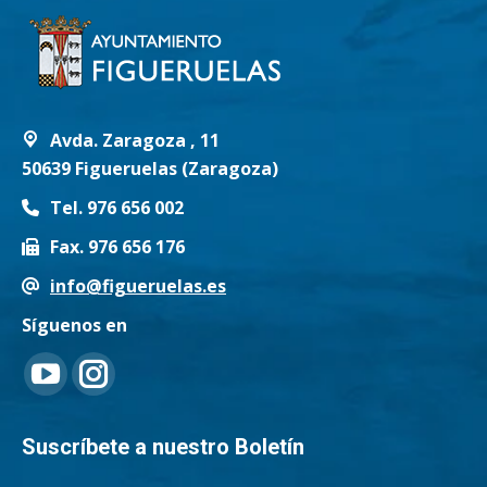
Avda. Zaragoza , 11
50639 Figueruelas (Zaragoza)
Tel. 976 656 002
Fax. 976 656 176
info@figueruelas.es
Síguenos en
Encuéntranos en:
YouTube
Instagram
page
page
Suscríbete a nuestro Boletín
opens
opens