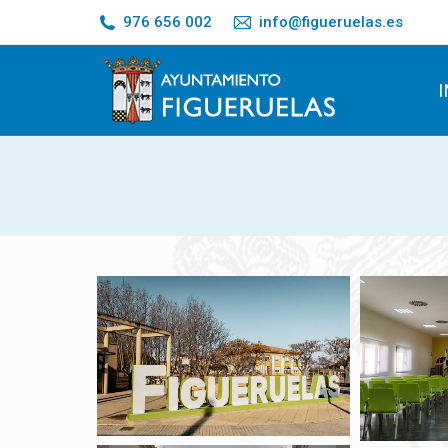
976 656 002
info@figueruelas.es
I