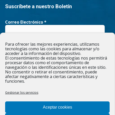
page
page
Suscríbete a nuestro Boletín
opens
opens
Correo Electrónico
*
in
in
new
new
He leído y acepto la
Política de privacidad
Para ofrecer las mejores experiencias, utilizamos
window
window
tecnologías como las cookies para almacenar y/o
acceder a la información del dispositivo.
El consentimiento de estas tecnologías nos permitirá
procesar datos como el comportamiento de
navegación o las identificaciones únicas en este sitio.
Responsable » Ayuntamiento de Figueruelas / Finalidad » enviarte
No consentir o retirar el consentimiento, puede
nuestras publicaciones y noticias. / Legitimación » tu
afectar negativamente a ciertas características y
consentimiento. / Destinatarios » solo se realizan cesiones si
funciones.
existe una obligación legal. / Derechos » podrás ejercer tus
derechos de acceso, rectificación, limitación y suprimir los datos
como se indica en la
Política de privacidad
.
Gestionar los servicios
Aceptar cookies