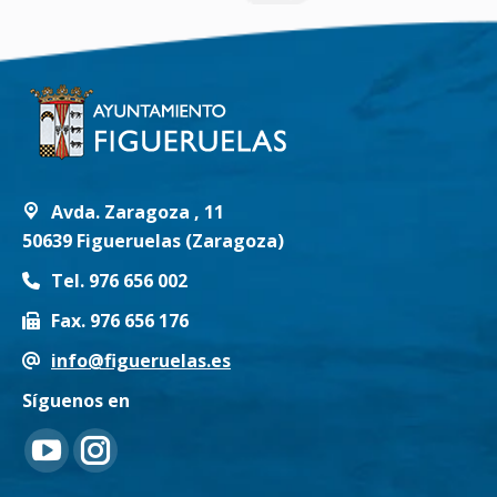
Avda. Zaragoza , 11
50639 Figueruelas (Zaragoza)
Tel. 976 656 002
Fax. 976 656 176
info@figueruelas.es
Síguenos en
Encuéntranos en:
YouTube
Instagram