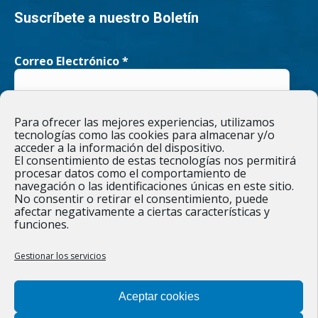
page
page
Suscríbete a nuestro Boletín
opens
opens
Correo Electrónico
*
in
in
new
new
He leído y acepto la
Política de privacidad
Para ofrecer las mejores experiencias, utilizamos
window
window
tecnologías como las cookies para almacenar y/o
acceder a la información del dispositivo.
El consentimiento de estas tecnologías nos permitirá
procesar datos como el comportamiento de
navegación o las identificaciones únicas en este sitio.
Responsable » Ayuntamiento de Figueruelas / Finalidad » enviarte
No consentir o retirar el consentimiento, puede
nuestras publicaciones y noticias. / Legitimación » tu
afectar negativamente a ciertas características y
consentimiento. / Destinatarios » solo se realizan cesiones si
funciones.
existe una obligación legal. / Derechos » podrás ejercer tus
derechos de acceso, rectificación, limitación y suprimir los datos
como se indica en la
Política de privacidad
.
Gestionar los servicios
Aceptar cookies