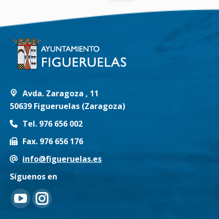
Avda. Zaragoza , 11
50639 Figueruelas (Zaragoza)
Tel. 976 656 002
Fax. 976 656 176
info@figueruelas.es
Síguenos en
Encuéntranos en:
YouTube
Instagram