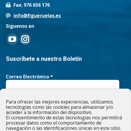
Fax. 976 656 176
info@figueruelas.es
Síguenos en
Encuéntranos en:
YouTube
Instagram
page
page
Suscríbete a nuestro Boletín
opens
opens
Correo Electrónico
*
in
in
new
new
He leído y acepto la
Política de privacidad
Para ofrecer las mejores experiencias, utilizamos
window
window
tecnologías como las cookies para almacenar y/o
acceder a la información del dispositivo.
El consentimiento de estas tecnologías nos permitirá
procesar datos como el comportamiento de
navegación o las identificaciones únicas en este sitio.
Responsable » Ayuntamiento de Figueruelas / Finalidad » enviarte