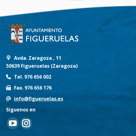
Avda. Zaragoza , 11
50639 Figueruelas (Zaragoza)
Tel. 976 656 002
Fax. 976 656 176
info@figueruelas.es
Síguenos en
Encuéntranos en:
YouTube
Instagram