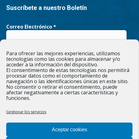
page
page
Suscríbete a nuestro Boletín
opens
opens
Correo Electrónico
*
in
in
new
new
He leído y acepto la
Política de privacidad
Para ofrecer las mejores experiencias, utilizamos
window
window
tecnologías como las cookies para almacenar y/o
acceder a la información del dispositivo.
El consentimiento de estas tecnologías nos permitirá
procesar datos como el comportamiento de
navegación o las identificaciones únicas en este sitio.
Responsable » Ayuntamiento de Figueruelas / Finalidad » enviarte
No consentir o retirar el consentimiento, puede
nuestras publicaciones y noticias. / Legitimación » tu
afectar negativamente a ciertas características y
consentimiento. / Destinatarios » solo se realizan cesiones si
funciones.
existe una obligación legal. / Derechos » podrás ejercer tus
derechos de acceso, rectificación, limitación y suprimir los datos
como se indica en la
Política de privacidad
.
Gestionar los servicios
Aceptar cookies