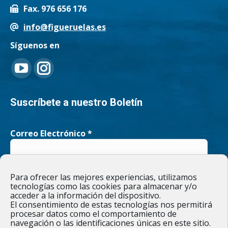
Fax. 976 656 176
info@figueruelas.es
Síguenos en
Encuéntranos en:
YouTube
Instagram
page
page
Suscríbete a nuestro Boletín
opens
opens
Correo Electrónico
*
in
in
new
new
He leído y acepto la
Política de privacidad
Para ofrecer las mejores experiencias, utilizamos
window
window
tecnologías como las cookies para almacenar y/o
acceder a la información del dispositivo.
El consentimiento de estas tecnologías nos permitirá
procesar datos como el comportamiento de
navegación o las identificaciones únicas en este sitio.
Responsable » Ayuntamiento de Figueruelas / Finalidad » enviarte