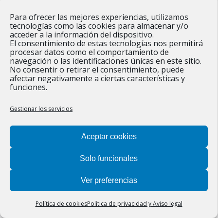
aviso legal
|
Protección de datos
|
Política de cookies
|
Para ofrecer las mejores experiencias, utilizamos
Diseñado por
Estudio Digital MCClic
.
tecnologías como las cookies para almacenar y/o
acceder a la información del dispositivo.
El consentimiento de estas tecnologías nos permitirá
procesar datos como el comportamiento de
navegación o las identificaciones únicas en este sitio.
No consentir o retirar el consentimiento, puede
afectar negativamente a ciertas características y
funciones.
Gestionar los servicios
Aceptar cookies
Solo funcionales
Ver preferencias
Política de cookies
Política de privacidad y Aviso legal