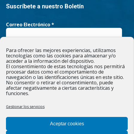
page
page
Suscríbete a nuestro Boletín
opens
opens
Correo Electrónico
*
in
in
new
new
He leído y acepto la
Política de privacidad
Para ofrecer las mejores experiencias, utilizamos
window
window
tecnologías como las cookies para almacenar y/o
acceder a la información del dispositivo.
El consentimiento de estas tecnologías nos permitirá
procesar datos como el comportamiento de
navegación o las identificaciones únicas en este sitio.
Responsable » Ayuntamiento de Figueruelas / Finalidad » enviarte
No consentir o retirar el consentimiento, puede
nuestras publicaciones y noticias. / Legitimación » tu
afectar negativamente a ciertas características y
consentimiento. / Destinatarios » solo se realizan cesiones si
funciones.
existe una obligación legal. / Derechos » podrás ejercer tus
derechos de acceso, rectificación, limitación y suprimir los datos
como se indica en la
Política de privacidad
.
Gestionar los servicios
Aceptar cookies