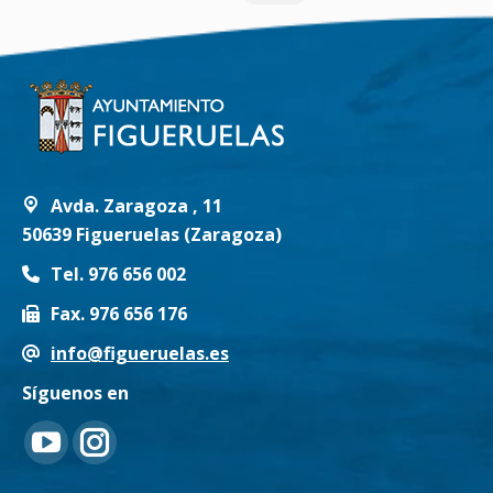
Avda. Zaragoza , 11
50639 Figueruelas (Zaragoza)
Tel. 976 656 002
Fax. 976 656 176
info@figueruelas.es
Síguenos en
Encuéntranos en:
YouTube
Instagram