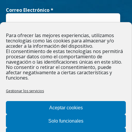
opens
opens
Correo Electrónico
*
in
in
new
new
He leído y acepto la
Política de privacidad
Para ofrecer las mejores experiencias, utilizamos
window
window
tecnologías como las cookies para almacenar y/o
acceder a la información del dispositivo.
El consentimiento de estas tecnologías nos permitirá
procesar datos como el comportamiento de
navegación o las identificaciones únicas en este sitio.
Responsable » Ayuntamiento de Figueruelas / Finalidad » enviarte
No consentir o retirar el consentimiento, puede
nuestras publicaciones y noticias. / Legitimación » tu
afectar negativamente a ciertas características y
consentimiento. / Destinatarios » solo se realizan cesiones si
funciones.
existe una obligación legal. / Derechos » podrás ejercer tus
derechos de acceso, rectificación, limitación y suprimir los datos
como se indica en la
Política de privacidad
.
Gestionar los servicios
Aceptar cookies
Solo funcionales