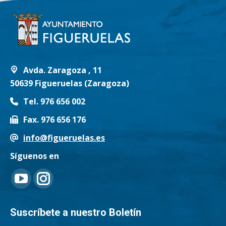
Avda. Zaragoza , 11
50639 Figueruelas (Zaragoza)
Tel. 976 656 002
Fax. 976 656 176
info@figueruelas.es
Síguenos en
Encuéntranos en:
YouTube
Instagram
page
page
Suscríbete a nuestro Boletín