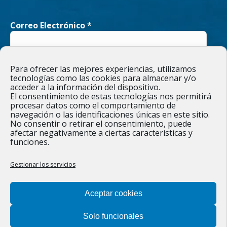
opens
opens
Correo Electrónico
*
in
in
new
new
He leído y acepto la
Política de privacidad
Para ofrecer las mejores experiencias, utilizamos
window
window
tecnologías como las cookies para almacenar y/o
acceder a la información del dispositivo.
El consentimiento de estas tecnologías nos permitirá
procesar datos como el comportamiento de
navegación o las identificaciones únicas en este sitio.
Responsable » Ayuntamiento de Figueruelas / Finalidad » enviarte
No consentir o retirar el consentimiento, puede
nuestras publicaciones y noticias. / Legitimación » tu
afectar negativamente a ciertas características y
consentimiento. / Destinatarios » solo se realizan cesiones si
funciones.
existe una obligación legal. / Derechos » podrás ejercer tus
derechos de acceso, rectificación, limitación y suprimir los datos
como se indica en la
Política de privacidad
.
Gestionar los servicios
Aceptar cookies
Solo funcionales