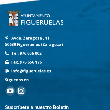
Avda. Zaragoza , 11
50639 Figueruelas (Zaragoza)
Tel. 976 656 002
Fax. 976 656 176
info@figueruelas.es
Síguenos en
Encuéntranos en:
YouTube
Instagram
page
page
Suscríbete a nuestro Boletín