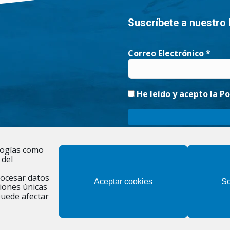
Suscríbete a nuestro 
Correo Electrónico
*
He leído y acepto la
Po
Responsable » Ayuntamiento de Fig
ologías como
noticias. / Legitimación » tu conse
 del
existe una obligación legal. / De
rectificación, limitación y suprim
rocesar datos
Aceptar cookies
So
iones únicas
puede afectar