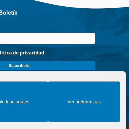
Boletín
lítica de privacidad
ueruelas / Finalidad » enviarte nuestras publicaciones y
ntimiento. / Destinatarios » solo se realizan cesiones si
rechos » podrás ejercer tus derechos de acceso,
ir los datos como se indica en la
Política de privacidad
.
lo funcionales
Ver preferencias