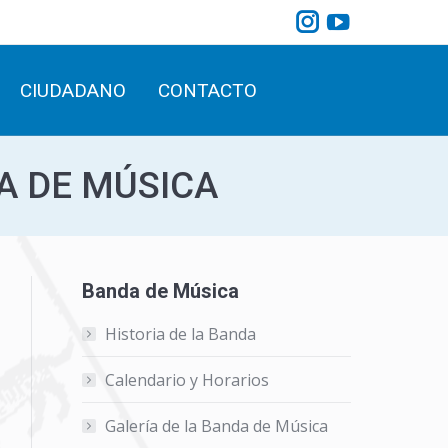
Instagram
YouTube
CIUDADANO
CONTACTO
Search:
page
page
opens
opens
CIUDADANO
CONTACTO
Search:
in
in
new
new
window
window
A DE MÚSICA
Banda de Música
Historia de la Banda
Calendario y Horarios
Galería de la Banda de Música