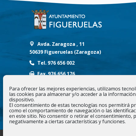
Avda. Zaragoza , 11
50639 Figueruelas (Zaragoza)
Tel. 976 656 002
Fax. 976 656 176
info@figueruelas.es
Para ofrecer las mejores experiencias, utilizamos tecn
las cookies para almacenar y/o acceder a la información
Síguenos en
dispositivo.
El consentimiento de estas tecnologías nos permitirá p
Encuéntranos en:
como el comportamiento de navegación o las identificac
YouTube
Instagram
en este sitio. No consentir o retirar el consentimiento, 
negativamente a ciertas características y funciones.
page
page