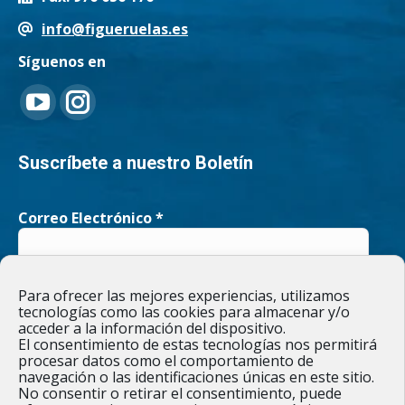
info@figueruelas.es
Síguenos en
Encuéntranos en:
YouTube
Instagram
page
page
Suscríbete a nuestro Boletín
opens
opens
Correo Electrónico
*
in
in
new
new
He leído y acepto la
Política de privacidad
Para ofrecer las mejores experiencias, utilizamos
window
window
tecnologías como las cookies para almacenar y/o
acceder a la información del dispositivo.
El consentimiento de estas tecnologías nos permitirá
procesar datos como el comportamiento de
navegación o las identificaciones únicas en este sitio.
Responsable » Ayuntamiento de Figueruelas / Finalidad » enviarte
No consentir o retirar el consentimiento, puede
nuestras publicaciones y noticias. / Legitimación » tu