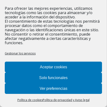
Para ofrecer las mejores experiencias, utilizamos
tecnologías como las cookies para almacenar y/o
acceder a la información del dispositivo.
Horarios de autobuses
El consentimiento de estas tecnologías nos permitirá
procesar datos como el comportamiento de
Noticias inicio
,
Tablon de anuncios
navegación o las identificaciones únicas en este sitio.
Por
adminmcclic
31 marzo, 2025
No consentir o retirar el consentimiento, puede
afectar negativamente a ciertas características y
funciones.
Gestionar los servicios
Aceptar cookies
©2022 Ayuntamiento de Figueruelas |
Política de privacidad y
aviso legal
|
Protección de datos
|
Política de cookies
|
Solo funcionales
Diseñado por
Estudio Digital MCClic
.
Ver preferencias
Política de cookies
Política de privacidad y Aviso legal