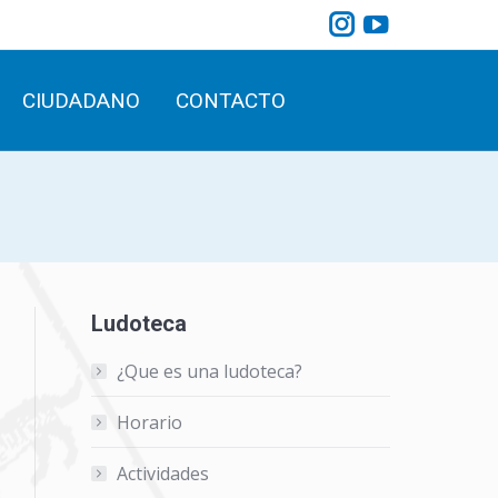
Instagram
YouTube
CIUDADANO
CONTACTO
Search:
page
page
opens
opens
CIUDADANO
CONTACTO
Search:
in
in
new
new
window
window
Ludoteca
¿Que es una ludoteca?
Horario
Actividades