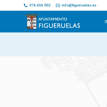
976 656 002
info@figueruelas.es
I