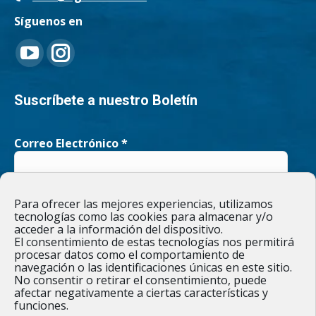
Síguenos en
Encuéntranos en:
YouTube
Instagram
page
page
Suscríbete a nuestro Boletín
opens
opens
Correo Electrónico
*
in
in
new
new
He leído y acepto la
Política de privacidad
Para ofrecer las mejores experiencias, utilizamos
window
window
tecnologías como las cookies para almacenar y/o
acceder a la información del dispositivo.
El consentimiento de estas tecnologías nos permitirá
procesar datos como el comportamiento de
navegación o las identificaciones únicas en este sitio.
Responsable » Ayuntamiento de Figueruelas / Finalidad » enviarte
No consentir o retirar el consentimiento, puede
nuestras publicaciones y noticias. / Legitimación » tu
afectar negativamente a ciertas características y
consentimiento. / Destinatarios » solo se realizan cesiones si
funciones.
existe una obligación legal. / Derechos » podrás ejercer tus