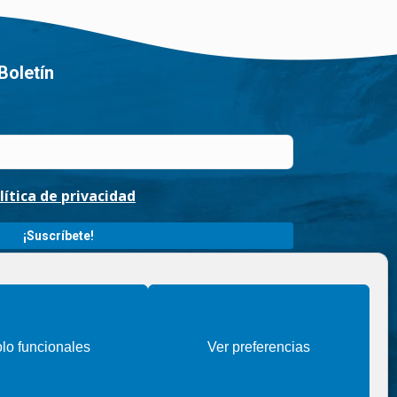
Boletín
lítica de privacidad
ueruelas / Finalidad » enviarte nuestras publicaciones y
ntimiento. / Destinatarios » solo se realizan cesiones si
rechos » podrás ejercer tus derechos de acceso,
ir los datos como se indica en la
Política de privacidad
.
lo funcionales
Ver preferencias