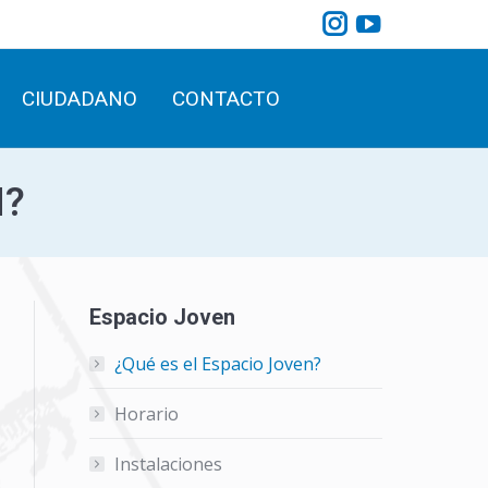
Instagram
YouTube
CIUDADANO
CONTACTO
Search:
page
page
opens
opens
CIUDADANO
CONTACTO
Search:
in
in
new
new
window
window
N?
Espacio Joven
¿Qué es el Espacio Joven?
Horario
Instalaciones