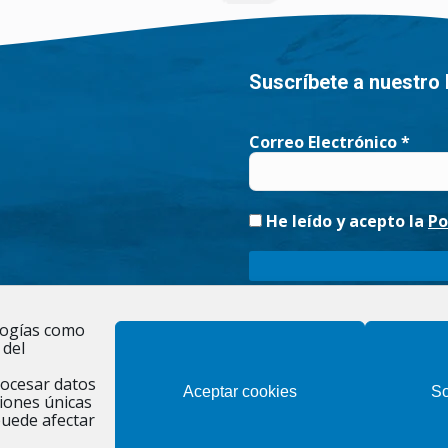
Suscríbete a nuestro 
Correo Electrónico
*
He leído y acepto la
Po
Responsable » Ayuntamiento de Fig
ologías como
noticias. / Legitimación » tu conse
 del
existe una obligación legal. / De
rectificación, limitación y suprim
rocesar datos
Aceptar cookies
So
iones únicas
puede afectar