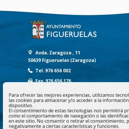
Avda. Zaragoza , 11
50639 Figueruelas (Zaragoza)
Tel. 976 656 002
Fax. 976 656 176
info@figueruelas.es
Para ofrecer las mejores experiencias, utilizamos tecn
las cookies para almacenar y/o acceder a la información
Síguenos en
dispositivo.
El consentimiento de estas tecnologías nos permitirá p
Encuéntranos en:
como el comportamiento de navegación o las identificac
YouTube
Instagram
en este sitio. No consentir o retirar el consentimiento, 
negativamente a ciertas características y funciones.