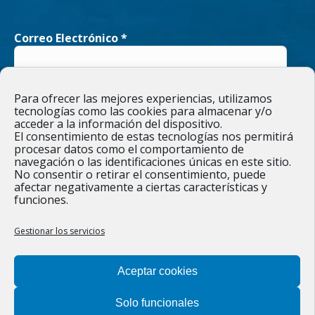
opens
opens
Correo Electrónico
*
in
in
new
new
He leído y acepto la
Política de privacidad
Para ofrecer las mejores experiencias, utilizamos
window
window
tecnologías como las cookies para almacenar y/o
acceder a la información del dispositivo.
El consentimiento de estas tecnologías nos permitirá
procesar datos como el comportamiento de
navegación o las identificaciones únicas en este sitio.
Responsable » Ayuntamiento de Figueruelas / Finalidad » enviarte
No consentir o retirar el consentimiento, puede
nuestras publicaciones y noticias. / Legitimación » tu
afectar negativamente a ciertas características y
consentimiento. / Destinatarios » solo se realizan cesiones si
funciones.
existe una obligación legal. / Derechos » podrás ejercer tus
derechos de acceso, rectificación, limitación y suprimir los datos
como se indica en la
Política de privacidad
.
Gestionar los servicios
Aceptar cookies
Solo funcionales