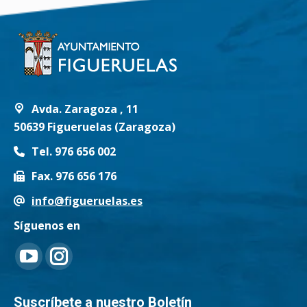
Avda. Zaragoza , 11
50639 Figueruelas (Zaragoza)
Tel. 976 656 002
Fax. 976 656 176
info@figueruelas.es
Síguenos en
Encuéntranos en:
YouTube
Instagram
page
page
Suscríbete a nuestro Boletín