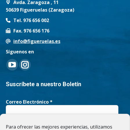
Avda. Zaragoza , 11
50639 Figueruelas (Zaragoza)
Tel. 976 656 002
Fax. 976 656 176
info@figueruelas.es
Síguenos en
Encuéntranos en:
YouTube
Instagram
page
page
Suscríbete a nuestro Boletín
opens
opens
Correo Electrónico
*
in
in
new
new
He leído y acepto la
Política de privacidad
Para ofrecer las mejores experiencias, utilizamos
window
window