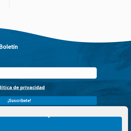
Boletín
lítica de privacidad
ueruelas / Finalidad » enviarte nuestras publicaciones y
ntimiento. / Destinatarios » solo se realizan cesiones si
rechos » podrás ejercer tus derechos de acceso,
ir los datos como se indica en la
Política de privacidad
.