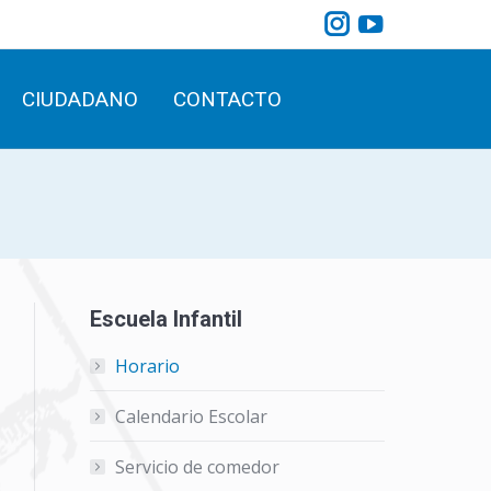
Instagram
YouTube
CIUDADANO
CONTACTO
Search:
page
page
opens
opens
CIUDADANO
CONTACTO
Search:
in
in
new
new
window
window
Escuela Infantil
Horario
Calendario Escolar
Servicio de comedor