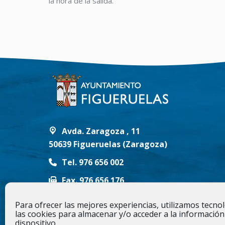
la hora de la salida.
Avda. Zaragoza , 11
50639 Figueruelas (Zaragoza)
Tel. 976 656 002
Fax. 976 656 176
info@figueruelas.es
Para ofrecer las mejores experiencias, utilizamos tecn
las cookies para almacenar y/o acceder a la información
Síguenos en
dispositivo.