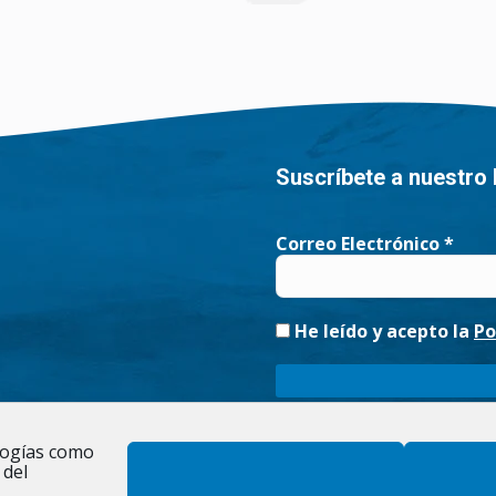
Suscríbete a nuestro 
Correo Electrónico
*
He leído y acepto la
Po
Responsable » Ayuntamiento de Fig
ologías como
noticias. / Legitimación » tu conse
 del
existe una obligación legal. / De
rectificación, limitación y suprim