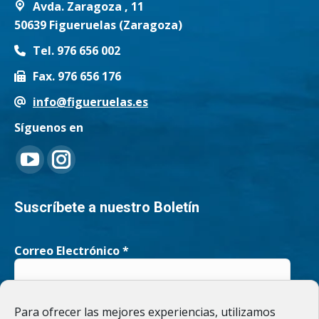
Avda. Zaragoza , 11
50639 Figueruelas (Zaragoza)
Tel. 976 656 002
Fax. 976 656 176
info@figueruelas.es
Síguenos en
Encuéntranos en:
YouTube
Instagram
page
page
Suscríbete a nuestro Boletín
opens
opens
Correo Electrónico
*
in
in
new
new
He leído y acepto la
Política de privacidad
Para ofrecer las mejores experiencias, utilizamos
window
window